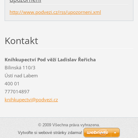
http://www.podvezi.cz/rss/upozorneni.xml
Kontakt
Knihkupectví Pod věží Ladislav Řeřicha
Bílinská 110/3
Ústí nad Labem
400 01
777014897
knihkupe
ctvi@pod
vezi.cz
© 2009 Všechna práva vyhrazena.
Vytvořte si webové stránky zdarma!